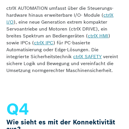
ctrlX AUTOMATION umfasst über die Steuerungs­
hardware hinaus erweiterbare I/O- Module (
ctrlX
I/O
), eine neue Generation extrem kompakter
Servoantriebe und Motoren (ctrlX DRIVE), ein
breites Spektrum an Bediengeräten (
ctrlX HMI
)
sowie IPCs (
ctrlX IPC
) für PC-basierte
Automatisierung oder Edge-Lösungen. Die
integrierte Sicherheits­technik
ctrlX SAFETY
vereint
sichere Logik und Bewegung und vereinfacht die
Umsetzung normgerechter Maschinen­sicherheit.
Wie sieht es mit der Konnektivität
aus?