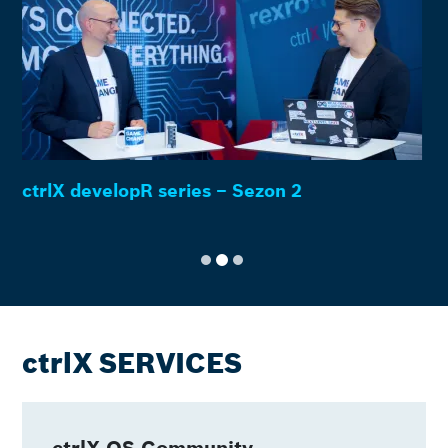
ctrlX developR series – Sezon 2
ctrlX SERVICES
ctrlX OS Community