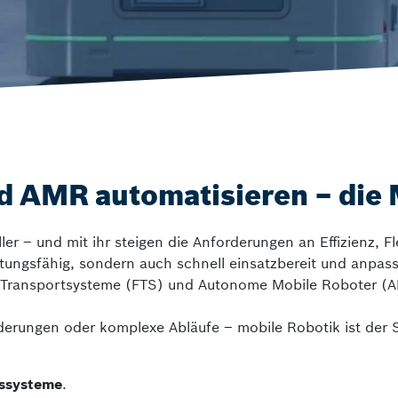
Smarte Zentrifuge
Video Analyse Gebäudeschutz
ctrlX FLOW
Wafer Handling
ngen
Motion-Systeme
nd AMR automatisieren – die
ler – und mit ihr steigen die Anforderungen an Effizienz, Fl
stungsfähig, sondern auch schnell einsatzbereit und anpas
ose Transportsysteme (FTS) und Autonome Mobile Roboter 
erungen oder komplexe Abläufe – mobile Robotik ist der Sc
gssysteme
.