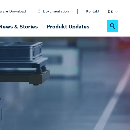
tware Download
Dokumentation
Kontakt
DE
EN
News & Stories
Produkt Updates
PL
Nachhaltigkeit
ctrlX MOTION
Motion-, Robotik- & CNC-Software
ctrlX IOT
IOT-Lösungen
ctrlX DRIVE
Antriebssystem