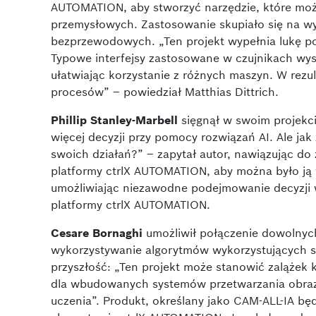
AUTOMATION, aby stworzyć narzędzie, które moż
przemysłowych. Zastosowanie skupiało się na wy
bezprzewodowych. „Ten projekt wypełnia lukę p
Typowe interfejsy zastosowane w czujnikach wy
ułatwiając korzystanie z różnych maszyn. W rezult
procesów” – powiedział Matthias Dittrich.
Phillip Stanley-Marbell
sięgnął w swoim projekcie
więcej decyzji przy pomocy rozwiązań AI. Ale ja
swoich działań?” – zapytał autor, nawiązując do 
platformy ctrlX AUTOMATION, aby można było ją
umożliwiając niezawodne podejmowanie decyzji w
platformy ctrlX AUTOMATION.
Cesare Bornaghi
umożliwił połączenie dowolnyc
wykorzystywanie algorytmów wykorzystujących st
przyszłość: „Ten projekt może stanowić zalążek 
dla wbudowanych systemów przetwarzania obra
uczenia”. Produkt, określany jako CAM-ALL-IA b