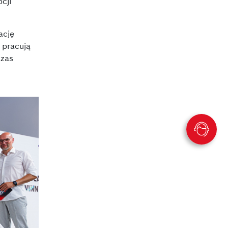
cji
ację
 pracują
czas