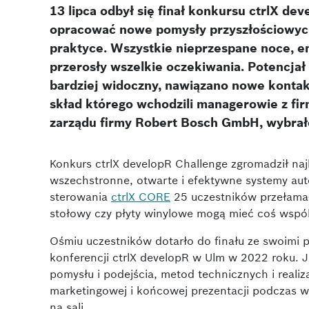
13 lipca odbył się finał konkursu ctrlX dev
opracować nowe pomysły przyszłościowych 
praktyce. Wszystkie nieprzespane noce, em
przerosły wszelkie oczekiwania. Potencja
bardziej widoczny, nawiązano nowe kontakty
skład którego wchodzili managerowie z fi
zarządu firmy Robert Bosch GmbH, wybrało 
Konkurs ctrlX developR Challenge zgromadził naj
wszechstronne, otwarte i efektywne systemy au
sterowania
ctrlX CORE
25 uczestników przełamało
stołowy czy płyty winylowe mogą mieć coś wspó
Ośmiu uczestników dotarło do finału ze swoimi p
konferencji ctrlX developR w Ulm w 2022 roku. 
pomysłu i podejścia, metod technicznych i realiz
marketingowej i końcowej prezentacji podczas w
na sali...