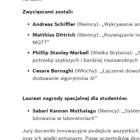
Zwycięzcami zostali:
Andreas Schiffler
(Niemcy): „Wykrywanie ano
Matthias Dittrich
(Niemcy): „Rozwiązanie I
MQTT”
Phillip Stanley-Marbell
(Wielka Brytania): 
potrzeby szybszych i bardziej niezawodnych
Cesare Bornaghi
(Włochy): „Łączenie dowol
dodawanie algorytmów AI”
Laureat nagrody specjalnej dla studentów:
Sabari Kannan Muthalagu
(Niemcy): „Syste
lutowania w laboratoriach”
Jury doceniło innowacyjne podejście wszystkich 
oraz ich wielki entuzjazm. Pasję uczestników dos