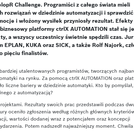
elopR Challenge. Programiści z całego świata mieli
rozwiązań w dziedzinie automatyzacji i sprawdzić
ocje i włożony wysiłek przyniosły rezultat. Efekty
ł biznesowy platformy ctrlX AUTOMATION stał się j
, a wszyscy uczestnicy świetnie spędzili czas. Jur
rm EPLAN, KUKA oraz SICK, a także Rolf Najork, cz
pięciu finalistów.
bardziej utalentowanych programistów, tworzących najbard
tomatyki na rynku. Za pomocą ctrlX AUTOMATION oraz pla
 liczne bariery w dziedzinie automatyki. Kto by pomyślał, 
lnego z automatyzacją?
rojektami. Rezultaty swoich prac przedstawili podczas dw
Jury oceniło zgłoszenia według różnych głównych kryterió
acji, wartości dodanej wraz z potencjałem oraz koncepcji
ydarzenia. Potem nadszedł najważniejszy moment. Chwila