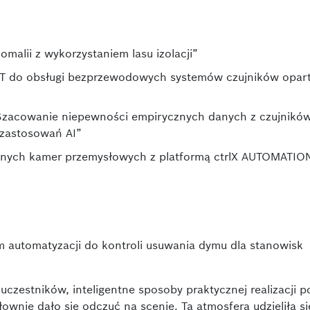
malii z wykorzystaniem lasu izolacji”
oT do obsługi bezprzewodowych systemów czujników opar
„Szacowanie niepewności empirycznych danych z czujnikó
 zastosowań AI”
nych kamer przemysłowych z platformą ctrlX AUTOMATION
m automatyzacji do kontroli usuwania dymu dla stanowisk
uczestników, inteligentne sposoby praktycznej realizacji 
łownie dało się odczuć na scenie. Ta atmosfera udzieliła s