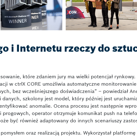
 i Internetu rzeczy do sztu
owanie, które zdaniem jury ma wielki potencjał rynkowy.
lacji w ctrlX CORE umożliwia automatyczne monitorowanie
wych, bez wcześniejszego doświadczenia” – powiedział An
ji danych, szkolony jest model, który później jest uruchami
entyfikować anomalie. Ocena procesu jest następnie wp
ci progowych, operator otrzymuje komunikat push na telef
że być również adaptowany do innych scenariuszy zast
pomysłem oraz realizacją projektu. Wykorzystał platformę 