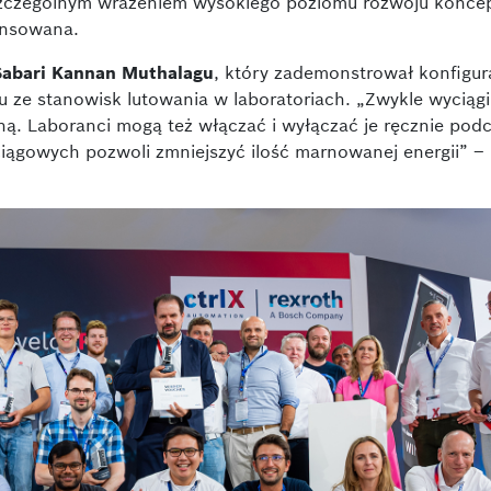
szczególnym wrażeniem wysokiego poziomu rozwoju koncep
ansowana.
Sabari Kannan Muthalagu
, który zademonstrował konfigur
 ze stanowisk lutowania w laboratoriach. „Zwykle wyciągi
zną. Laboranci mogą też włączać i wyłączać je ręcznie pod
ciągowych pozwoli zmniejszyć ilość marnowanej energii” –