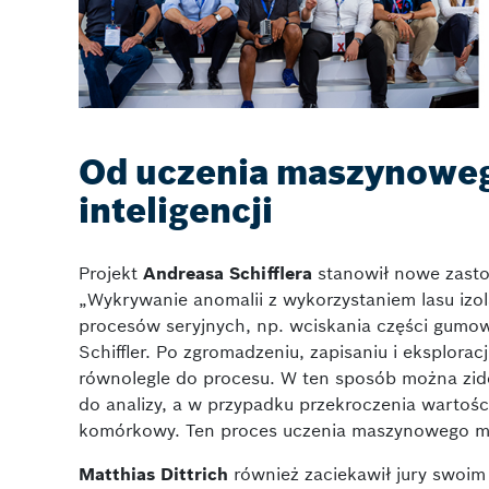
Od uczenia maszynowego
inteligencji
Projekt
Andreasa Schifflera
stanowił nowe zastos
„Wykrywanie anomalii z wykorzystaniem lasu izo
procesów seryjnych, np. wciskania części gumo
Schiffler. Po zgromadzeniu, zapisaniu i eksplorac
równolegle do procesu. W ten sposób można zid
do analizy, a w przypadku przekroczenia wartoś
komórkowy. Ten proces uczenia maszynowego mo
Matthias Dittrich
również zaciekawił jury swoim 