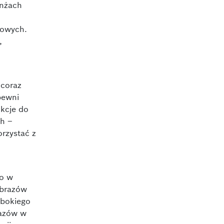
anżach
łowych.
,
 coraz
pewni
nkcje do
ch –
rzystać z
co w
obrazów
ębokiego
razów w