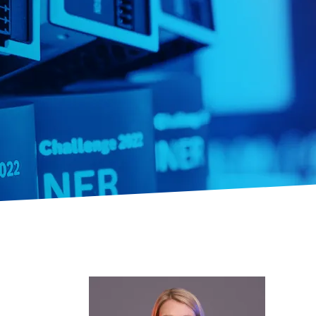
ctrlX IPC
Komputery przemysłowe