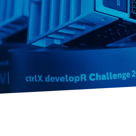
ctrlX FLOW
ety
Układy ruchu