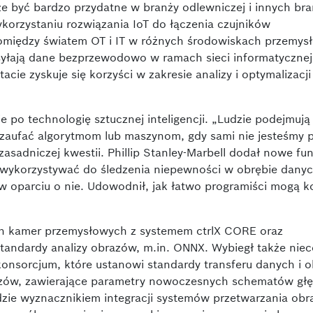
e być bardzo przydatne w branży odlewniczej i innych br
korzystaniu rozwiązania IoT do łączenia czujników
omiędzy światem OT i IT w różnych środowiskach przemys
syłają dane bezprzewodowo w ramach sieci informatycznej
acie zyskuje się korzyści w zakresie analizy i optymalizacji
 po technologię sztucznej inteligencji. „Ludzie podejmują
k zaufać algorytmom lub maszynom, gdy sami nie jesteśmy 
zasadniczej kwestii. Phillip Stanley-Marbell dodał nowe fu
 wykorzystywać do śledzenia niepewności w obrębie dany
 oparciu o nie. Udowodnił, jak łatwo programiści mogą ko
h kamer przemysłowych z systemem ctrlX CORE oraz
andardy analizy obrazów, m.in. ONNX. Wybiegł także nie
konsorcjum, które ustanowi standardy transferu danych i 
zów, zawierające parametry nowoczesnych schematów gł
ędzie wyznacznikiem integracji systemów przetwarzania ob