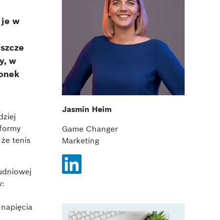
 je w
eszcze
y, w
łonek
Jasmin Heim
ziej
tformy
Game Changer
że tenis
Marketing
udniowej
w:
 napięcia