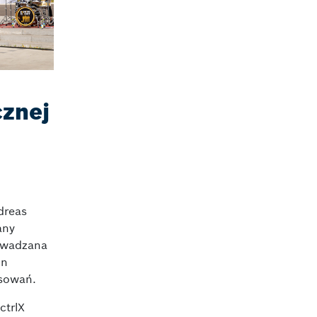
cznej
dreas
any
rowadzana
on
osowań.
ctrlX