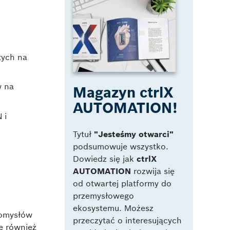
tych na
w na
Magazyn ctrlX
AUTOMATION!
 i
Tytuł
"Jesteśmy otwarci"
podsumowuje wszystko.
Dowiedz się jak
ctrlX
AUTOMATION
rozwija się
od otwartej platformy do
przemysłowego
ekosystemu. Możesz
pomysłów
przeczytać o interesujących
ię również