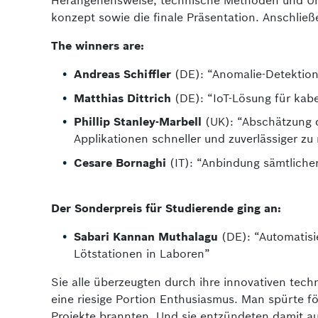
Herangehensweise, technische Metho­den und Um
konzept sowie die finale Präsentation. Anschlie
The winners are:
Andreas Schiffler
(DE): “Anomalie-Detektion 
Matthias Dittrich
(DE): “IoT-Lösung für kab
Phillip Stanley-Marbell
(UK): “Abschätzung d
Applikationen schneller und zuverlässiger z
Cesare Bornaghi
(IT): “Anbindung sämtlicher
Der Sonderpreis für Studierende ging an:
Sabari Kannan Muthalagu
(DE): “Automatisi
Lötstationen in Laboren”
Sie alle überzeugten durch ihre innovativen tec
eine riesige Portion Enthusiasmus. Man spürte fö
Projekte brannten. Und sie entzündeten damit au