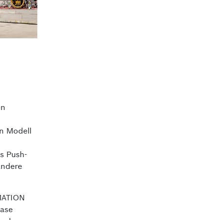
en
n Modell
s Push-
andere
OMATION
Case