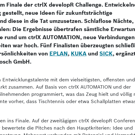
eim Finale der ctrlX developR Challenge. Entwickel
 gestellt, neue Ideen für zukunftsträchtige
d diese in die Tat umzusetzen. Schlaflose Nächte,
hlen: Die Ergebnisse übertrafen sämtliche Erwartu
iale rund um ctrlX AUTOMATION, neue Verbindungen
iten war hoch. Fünf Finalisten überzeugten schließl
rsönlichkeiten von
EPLAN
,
KUKA
und
SICK
, ergänz
 Bosch GmbH.
 Entwicklungstalente mit dem vielseitigsten, offensten und
Markt zusammen. Auf Basis von ctrlX AUTOMATION und der
ilnehmenden programmiert, was das Zeug hielt und völlig 
te vorher, dass Tisch­tennis oder etwa Schallplatten etwa
een ins Finale. Auf der zwei­tägigen ctrlX developR Confer
ry bewertete die Pitches nach den Hauptkriterien: Idee und