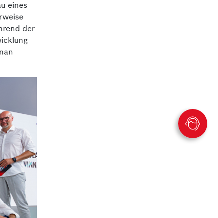
u eines
rweise
hrend der
wicklung
nnan