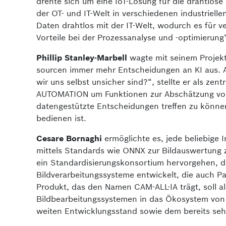
drehte sich um eine IoT-Lösung für die drahtlos
der OT- und IT-Welt in verschiedenen industriel
Daten drahtlos mit der IT-Welt, wodurch es für 
Vorteile bei der Prozessanalyse und -optimie­rung“
Phillip Stanley-Marbell
wagte mit seinem Projekt
sourcen immer mehr Entscheidungen an KI aus. 
wir uns selbst unsicher sind?“, stellte er als zent
AUTOMATION um Funktionen zur Abschätzung von 
datengestützte Entscheidungen treffen zu können
bedienen ist.
Cesare Bornaghi
ermöglichte es, jede beliebige 
mittels Standards wie ONNX zur Bildauswertung zu
ein Standardisierungskonsortium hervorgehen, da
Bildverarbeitungssysteme entwickelt, die auch 
Produkt, das den Namen CAM-ALL-IA trägt, soll al
Bildbearbeitungssystemen in das Ökosystem von 
weiten Entwicklungsstand sowie dem bereits seh