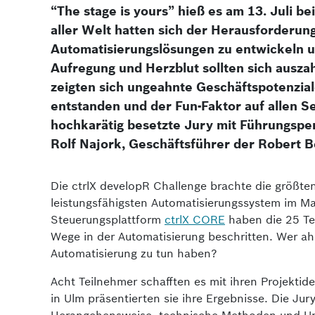
“The stage is yours” hieß es am 13. Juli b
aller Welt hatten sich der Herausforderung
Automatisierungslösungen zu entwickeln un
Aufregung und Herzblut sollten sich ausza
zeigten sich unge­ahnte Geschäftspotenz
entstanden und der Fun-Faktor auf allen Se
hochkarätig besetzte Jury mit Führungspe
Rolf Najork, Geschäftsführer der Robert
Die ctrlX developR Challenge brachte die größten
leistungsfähigsten Automatisierungssystem im 
Steuerungsplattform
ctrlX CORE
haben die 25 Te
Wege in der Automatisierung beschritten. Wer ahn
Automatisierung zu tun haben?
Acht Teilnehmer schafften es mit ihren Projektid
in Ulm präsentierten sie ihre Ergebnisse. Die Ju