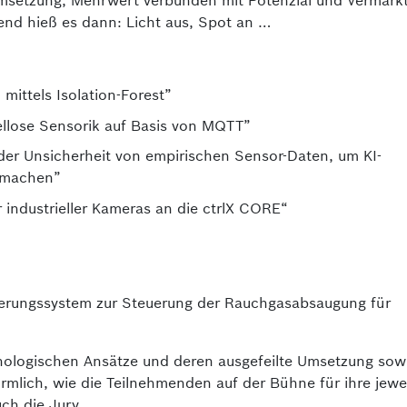
setzung, Mehrwert verbunden mit Potenzial und Vermark
ßend hieß es dann: Licht aus, Spot an …
mittels Isolation-Forest”
ellose Sensorik auf Basis von MQTT”
er Unsicherheit von empirischen Sensor-Daten, um KI-
u machen”
 industrieller Kameras an die ctrlX CORE“
erungssystem zur Steuerung der Rauchgasabsaugung für
hnologischen Ansätze und deren ausgefeilte Umsetzung sow
rmlich, wie die Teilnehmenden auf der Bühne für ihre jewe
ch die Jury