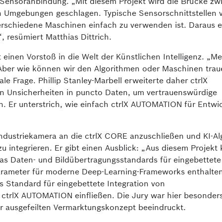
e Sensoranbindung. „Mit diesem Projekt wird die Brücke zw
len Umgebungen geschlagen. Typische Sensorschnittstellen 
verschiedene Maschinen einfach zu verwenden ist. Daraus 
, resümiert Matthias Dittrich.
 einen Vorstoß in die Welt der Künstlichen Intelligenz. „
Aber wie können wir den Algorithmen oder Maschinen tra
rale Frage. Phillip Stanley-Marbell erweiterte daher ctrlX
Unsicherheiten in puncto Daten, um ver­trauenswürdige
. Er unterstrich, wie einfach ctrlX AUTOMATION für Entwi
Industriekamera an die ctrlX CORE anzuschließen und KI-A
 integrieren. Er gibt einen Ausblick: „Aus diesem Projekt
s Daten- und Bildübertragungs­standards für eingebettete
Parameter für moderne Deep-Learning-Frameworks enthalte
s Standard für eingebettete Inte­gration von
ctrlX AUTOMATION einfließen. Die Jury war hier besonde
r ausgefeilten Vermarktungskonzept beeindruckt.