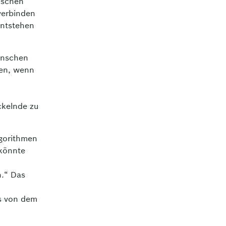
ischen
verbinden
entstehen
Menschen
uen, wenn
ckelnde zu
lgorithmen
 könnte
n.“ Das
rs von dem