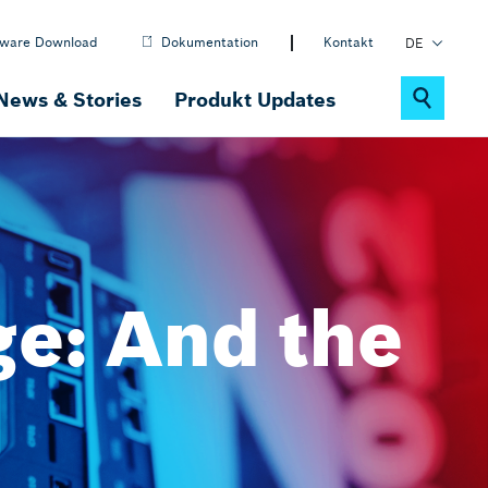
tware Download
Dokumentation
Kontakt
DE
EN
News & Stories
Produkt Updates
PL
Nachhaltigkeit
ctrlX MOTION
Motion-, Robotik- & CNC-Software
ge: And the
ctrlX IOT
IOT-Lösungen
ctrlX DRIVE
Antriebssystem