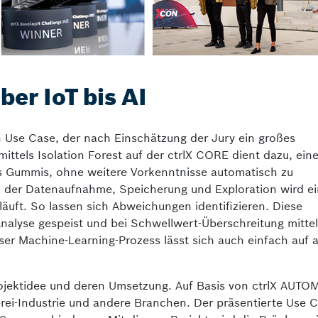
er IoT bis AI
 Use Case, der nach Einschät­zung der Jury ein großes
ittels Isolation Forest auf der ctrlX CORE dient dazu, ein
es Gummis, ohne weitere Vorkenntnisse automatisch zu
 der Datenaufnahme, Speiche­rung und Exploration wird ei
tläuft. So lassen sich Abweichungen identifizieren. Diese
alyse gespeist und bei Schwellwert-Überschreitung mittel
er Machine-Learning-Prozess lässt sich auch einfach auf 
ojektidee und deren Umsetzung. Auf Basis von ctrlX AUT
erei-Industrie und andere Branchen. Der präsentierte Use 