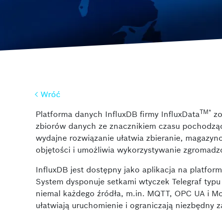
ctrlX SAFETY
Rozwiązania Saf
Wróć
Wróć
TM*
Platforma danych InfluxDB firmy InfluxData
zo
zbiorów danych ze znacznikiem czasu pochodzący
wydajne rozwiązanie ułatwia zbieranie, magazyn
objętości i umożliwia wykorzystywanie zgromadz
InfluxDB jest dostępny jako aplikacja na platfor
System dysponuje setkami wtyczek Telegraf typu
niemal każdego źródła, m.in. MQTT, OPC UA i Mod
ułatwiają uruchomienie i ograniczają niezbędny 