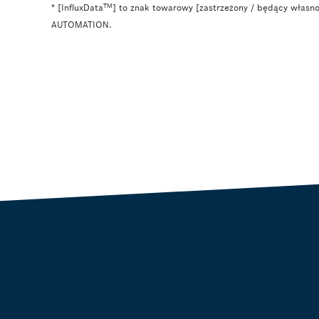
TM
* [InfluxData
] to znak towarowy [zastrzeżony / będący własności
AUTOMATION.