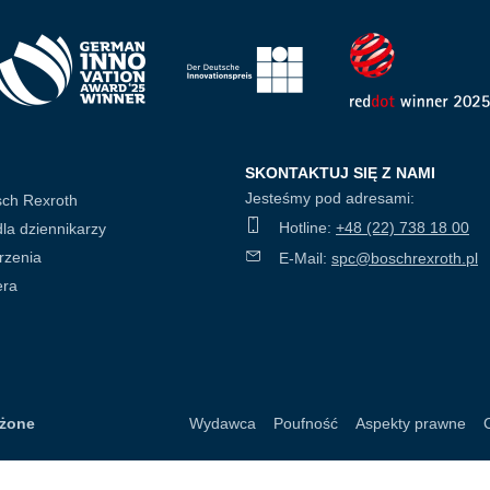
SKONTAKTUJ SIĘ Z NAMI
Jesteśmy pod adresami:
sch Rexroth
Hotline:
+48 (22) 738 18 00
dla dziennikarzy
rzenia
E-Mail:
spc@boschrexroth.pl
era
eżone
Wydawca
Poufność
Aspekty prawne