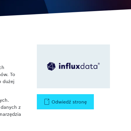
ctrlX IPC
Komputery przemysłowe
ch
mów. To
o dużej
ych.
Odwiedź stronę
 danych z
 narzędzia