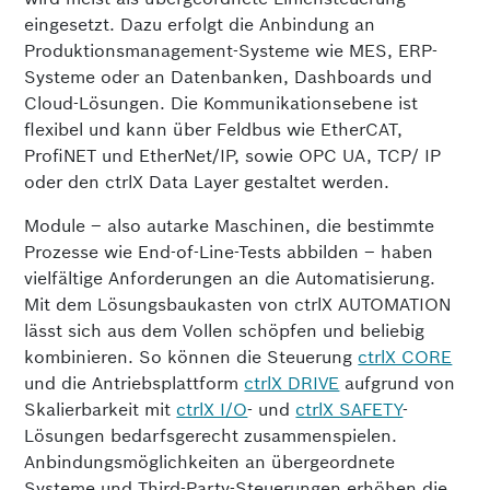
eingesetzt. Dazu erfolgt die Anbindung an
Produktionsmanagement-Systeme wie MES, ERP-
Systeme oder an Daten­banken, Dashboards und
Cloud-Lösungen. Die Kommunikationsebene ist
flexibel und kann über Feldbus wie EtherCAT,
ProfiNET und EtherNet/IP, sowie OPC UA, TCP/ IP
oder den ctrlX Data Layer gestaltet werden.
Module – also autarke Maschinen, die bestimmte
Prozesse wie End-of-Line-Tests abbilden – haben
vielfältige Anforderungen an die Automatisierung.
Mit dem Lösungsbau­kasten von ctrlX AUTOMATION
lässt sich aus dem Vollen schöpfen und beliebig
kombinieren. So können die Steuerung
ctrlX CORE
und die Antriebsplattform
ctrlX DRIVE
aufgrund von
Skalierbarkeit mit
ctrlX I/O
- und
ctrlX SAFETY
-
Lösungen bedarfsgerecht zusammenspielen.
Anbindungs­möglichkeiten an übergeordnete
Systeme und Third-Party-Steuerungen erhöhen die