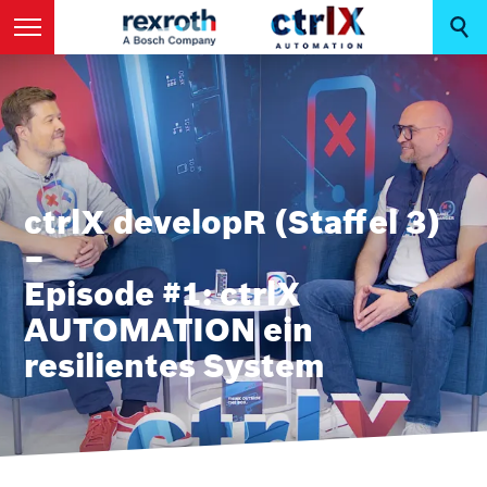
ctrlX developR (Staffel 3)
–
Episode #1: ctrlX
AUTOMATION ein
resilientes System