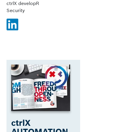
ctrlX developR
Security
ctrlX
AUTOMATION