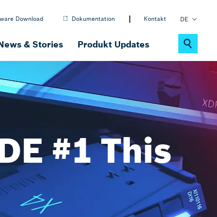
tware Download
Dokumentation
Kontakt
DE
EN
News & Stories
Produkt Updates
PL
Nachhaltigkeit
ctrlX MOTION
Motion-, Robotik- & CNC-Software
DE #1 This
ctrlX IOT
IOT-Lösungen
ctrlX DRIVE
Antriebssystem