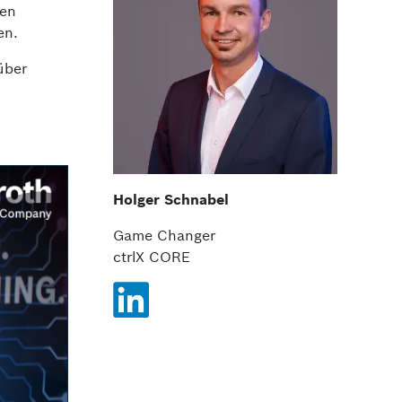
den
en.
über
Holger Schnabel
Game Changer
ctrlX CORE