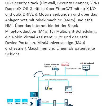
OS Security-Stack (Firewall, Security Scanner, VPN).
Das ctrlX OS Gerät ist über EtherCAT mit ctrlX I/O
und ctrlX DRIVE & Motors verbunden und über das
Anlagennetz mit Mirai4machine (M4m) und ctrlX
HMI. Über das Internet bindet der Stack
Mirai4production (M4p) für Multiplant-Scheduling,
die Robin Virtual Assistant Suite und das ctrlX
Device Portal an. Mirai4universaledge (M4u)
orchestriert Maschinen und Linien als patentierte
Schicht.