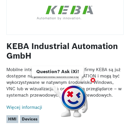
KEBA Industrial Automation
GmbH
Mobilne interfejsy HMI serii „KeTop” firmy KEBA są już
Question? Ask iXi!
dostępne na platformie ctrlX AUTOMATION i mogą być
wykorzystywane w natywnym środowisku Windows,
VNC lub w wizualizacjach opartych na przeglądarce – w
systemach przewodowych, jak i bezprzewodowych.
Więcej informacji
HMI
Devices