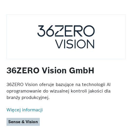
Devices
Engineering
Factory IT
HMI
IoT
Mechatronics
Motion
PLC
Security
36ZERO Vision GmbH
Sense & Vision
Software Services & Consulting
36ZERO Vision oferuje bazujące na technologii AI
Technology
oprogramowanie do wizualnej kontroli jakości dla
branży produkcyjnej.
Więcej informacji
Sense & Vision