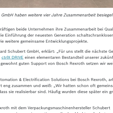
 GmbH haben weitere vier Jahre Zusammenarbeit besiegelt
kräftigen beide Unternehmen ihre Zusammenarbeit bei Quali
die Einführung der neuesten Generation schaltschrankloser
ie weitere gemeinsame Entwicklungsprojekte.
ard Schubert GmbH, erklärt: „Für uns stellt die nächste G
s
ctrlX DRIVE
einen elementaren Bestandteil unserer zukünf
gewohnt guten Support von Bosch Rexroth setzen wir wei
Automation & Electrification Solutions bei Bosch Rexroth, ar
bert eng zusammen und weiß: „Wir hatten schon oft gemein
s sie realisier­bar sind. Häufig wurden diese später ein g
exroth mit dem Verpackungsma­schinenhersteller Schubert