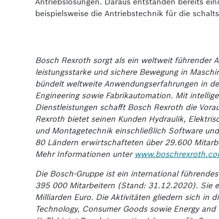
Antriebslösungen. Daraus entstanden bereits ei
beispielsweise die Antriebstechnik für die sch
Bo
sch Rexroth sorgt als ein weltweit führender A
leistungsstarke und sichere Bewegung in Masch
bündelt weltweite Anwendungserfahrungen in 
Engineering sowie Fabrikautomation. Mit intel
Dienstleistungen schafft Bosch Rexroth die Vor
Rexroth bietet seinen Kunden Hydraulik, Elektris
und Montagetechnik einschließlich Software und S
80 Ländern erwirtschafteten über 29.600 Mitarbe
Mehr Informationen unter
www.boschrexroth.c
Die Bosch-Gruppe ist ein international führende
395 000 Mitarbeitern (Stand: 31.12.2020). Sie 
Milliarden Euro. Die Aktivitäten gliedern sich in 
Technology, Consumer Goods sowie Energy and Bu