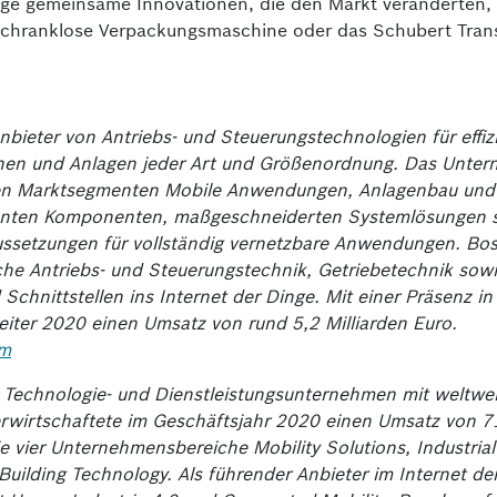
nige gemeinsame Innovationen, die den Markt veränderten,
altschranklose Verpackungsmaschine oder das Schubert Tra
nbieter von Antriebs- und Steuerungstechnologien für effiz
inen und Anlagen jeder Art und Größenordnung. Das Unte
den Marktsegmenten Mobile Anwendungen, Anlagenbau und
ligenten Komponenten, maßgeschneiderten Systemlösungen 
aussetzungen für vollständig vernetzbare Anwendungen. Bo
che Antriebs- und Steuerungstechnik, Getriebetechnik sowi
chnittstellen ins Internet der Dinge. Mit einer Präsenz in
iter 2020 einen Umsatz von rund 5,2 Milliarden Euro.
om
s Technologie- und Dienstleistungsunternehmen mit weltwei
erwirtschaftete im Geschäftsjahr 2020 einen Umsatz von 7
die vier Unternehmensbereiche Mobility Solutions, Industrial
ilding Technology. Als führender Anbieter im Internet de