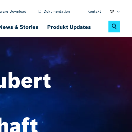
tware Download
Dokumentation
Kontakt
DE
EN
News & Stories
Produkt Updates
PL
Nachhaltigkeit
ctrlX MOTION
ubert
Motion-, Robotik- & CNC-Software
ctrlX IOT
IOT-Lösungen
haft
ctrlX DRIVE
Antriebssystem