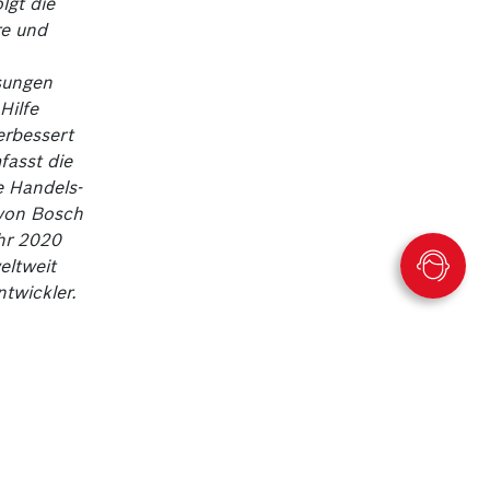
lgt die
re und
sungen
Hilfe
erbessert
fasst die
e Handels-
 von Bosch
ahr 2020
eltweit
twickler.