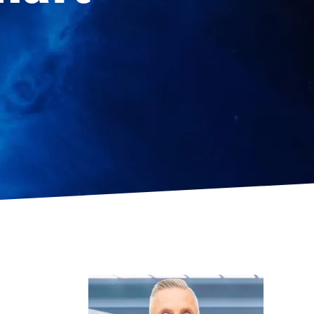
ctrlX IPC
Industrie-PC