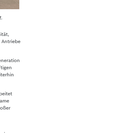
.
tät,
 Antriebe
eneration
tigen
terhin
beitet
same
roßer