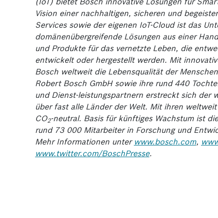
(IoT) bietet Bosch innovative Lösungen für Smar
Vision einer nachhaltigen, sicheren und begeiste
Services sowie der eigenen IoT-Cloud ist das Un
domänenübergreifende Lösungen aus einer Hand 
und Produkte für das vernetzte Leben, die entwede
entwickelt oder hergestellt werden. Mit innovat
Bosch weltweit die Lebensqualität der Menschen
Robert Bosch GmbH sowie ihre rund 440 Tochter-
und Dienst-leistungspartnern erstreckt sich der 
über fast alle Länder der Welt. Mit ihren weltwe
CO
-neutral. Basis für künftiges Wachstum ist d
2
rund 73 000 Mitarbeiter in Forschung und Entwi
Mehr Informationen unter
www.bosch.com
,
www
www.twitter.com/BoschPresse
.