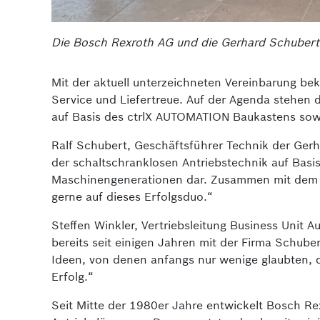
Die Bosch Rexroth AG und die Gerhard Schubert
Mit der aktuell unterzeichneten Vereinbarung be
Service und Liefertreue. Auf der Agenda stehen 
auf Basis des ctrlX AUTOMATION Baukastens sow
Ralf Schubert, Geschäftsführer Technik der Gerh
der schaltschranklosen Antriebstechnik auf Basi
Maschinengene­rationen dar. Zusammen mit dem 
gerne auf dieses Erfolgsduo.“
Steffen Winkler, Vertriebs­leitung Business Unit 
bereits seit einigen Jahren mit der Firma Schu­
Ideen, von denen anfangs nur wenige glaubten, das
Erfolg.“
Seit Mitte der 1980er Jahre entwickelt Bosch R