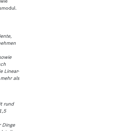
 wie
nsmodul.
iente,
rnehmen
sowie
sch
e Linear-
 mehr als
t rund
1,5
r Dinge