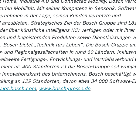
t Home, Industrie 4.0 und Connected Mobility. Bosch verfo
rnden Mobilität. Mit seiner Kompetenz in Sensorik, Softwa
ternehmen in der Lage, seinen Kunden vernetzte und
anzubieten. Strategisches Ziel der Bosch-Gruppe sind Lö
r über künstliche Intelligenz (KI) verfügen oder mit ihrer 
iven und begeisternden Produkten sowie Dienstleistungen v
. Bosch bietet „Technik fürs Leben“. Die Bosch-Gruppe um
 und Regionalgesellschaften in rund 60 Ländern. Inklusiv
weltweite Fertigungs-, Entwicklungs- und Vertriebsverbund
it mehr als 400 Standorten ist die Bosch-Gruppe seit Frühj
ie Innovationskraft des Unternehmens. Bosch beschäftigt w
cklung an 129 Standorten, davon etwa 34 000 Software-En
.iot.bosch.com
,
www.bosch-presse.de
,