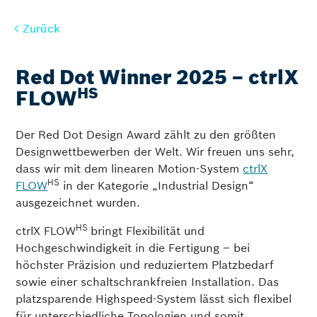
Zurück
Zurück
Red Dot Winner 2025 – ctrlX
HS
FLOW
Der Red Dot Design Award zählt zu den größten
Designwettbewerben der Welt. Wir freuen uns sehr,
dass wir mit dem linearen Motion-System
ctrlX
HS
FLOW
in der Kategorie „Industrial Design“
ausgezeichnet wurden.
HS
ctrlX FLOW
bringt Flexibilität und
Hochgeschwindigkeit in die Fertigung – bei
höchster Präzision und reduziertem Platzbedarf
sowie einer schaltschrankfreien Installation. Das
platzsparende Highspeed-System lässt sich flexibel
für unterschiedliche Topologien und somit