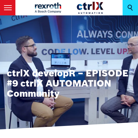
ctrlX developR – EPISODE
#9 ctrlX AUTOMATION
Community