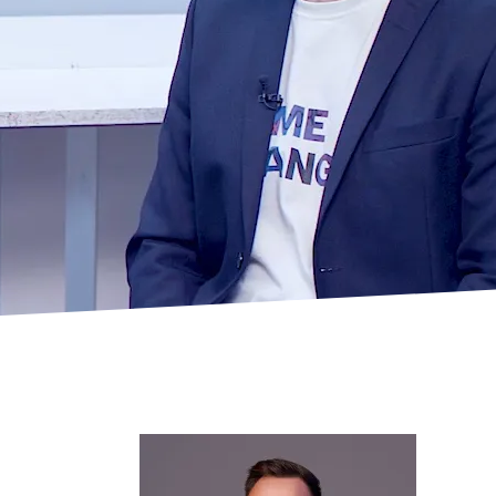
ctrlX IPC
Industrie-PC