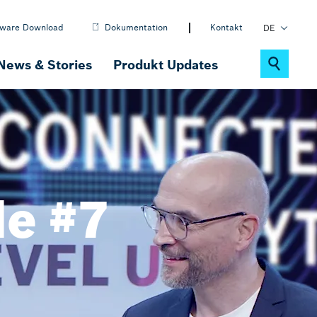
tware Download
Dokumentation
Kontakt
DE
EN
News & Stories
Produkt Updates
PL
Nachhaltigkeit
ctrlX MOTION
Motion-, Robotik- & CNC-Software
de #7
ctrlX IOT
IOT-Lösungen
ctrlX DRIVE
Antriebssystem