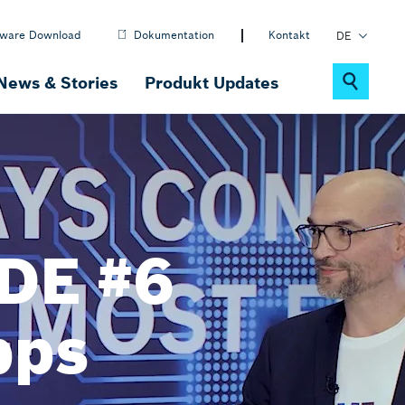
tware Download
Dokumentation
Kontakt
DE
EN
News & Stories
Produkt Updates
PL
Nachhaltigkeit
ctrlX MOTION
Motion-, Robotik- & CNC-Software
ODE #6
ctrlX IOT
IOT-Lösungen
pps
ctrlX DRIVE
Antriebssystem