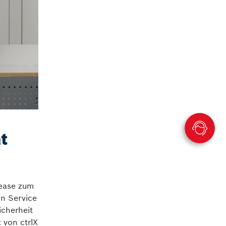
t
lease zum
on Service
icherheit
 von ctrlX