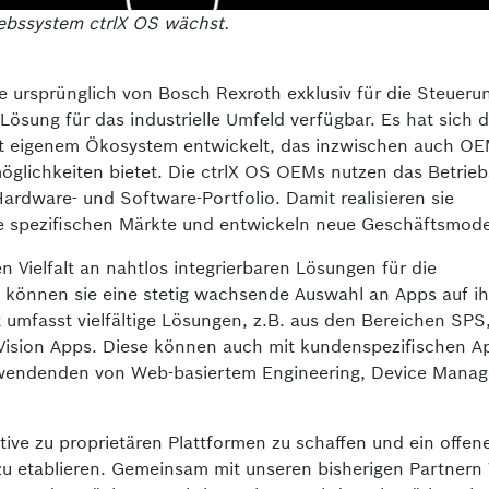
ebssystem ctrlX OS wächst.
 ursprünglich von Bosch Rexroth exklusiv für die Steuer
 Lösung für das indus­trielle Umfeld verfügbar. Es hat sich
mit eigenem Ökosystem entwickelt, das inzwischen auch O
öglichkeiten bietet. Die ctrlX OS OEMs nutzen das Betrie
Hardware- und Software-Portfolio. Damit realisieren sie
hre spezifischen Märkte und entwickeln neue Geschäftsmode
 Vielfalt an nahtlos integrierbaren Lösungen für die
 können sie eine stetig wachsende Auswahl an Apps auf ih
 umfasst vielfältige Lösungen, z.B. aus den Bereichen SPS
Vision Apps. Diese können auch mit kundenspezifischen A
 Anwendenden von Web-basiertem Engineering, Device Mana
ative zu proprietären Plattformen zu schaffen und ein offen
zu etablieren. Gemeinsam mit unseren bisherigen Partner