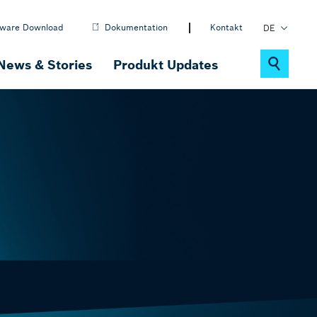
tware Download
Dokumentation
Kontakt
DE
EN
News & Stories
Produkt Updates
PL
Nachhaltigkeit
ctrlX MOTION
Motion-, Robotik- & CNC-Software
ctrlX IOT
IOT-Lösungen
ctrlX DRIVE
Antriebssystem