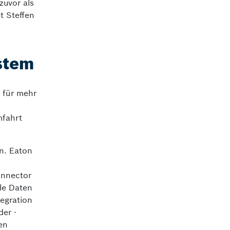
zuvor als
rt Steffen
ystem
, für mehr
mfahrt
n. Eaton
onnector
lle Daten
egration
er -
en