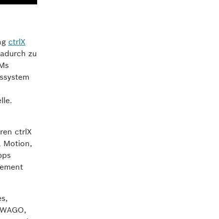
ung
ctrlX
 dadurch zu
EMs
bssystem
lle.
ren ctrlX
, Motion,
pps
gement
es,
n WAGO,