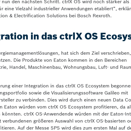
nun den nächsten Schritt. ctrlX OS wird noch stärker als 
ür eine Vielzahl industrieller Anwendungen etabliert“, erklä
tion & Electrification Solutions bei Bosch Rexroth.
gration in das ctrlX OS Ecos
Energiemanagementlösungen, hat sich dem Ziel verschrieben
hützen. Die Produkte von Eaton kommen in den Bereichen
rie, Handel, Maschinenbau, Wohnungsbau, Luft- und Rau
erung einer Integration in das ctrlX OS Ecosystem begonne
gsportfolio sowie die Visualisierungssoftware Galileo mit
steller zu verbinden. Dies wird durch einen neuen Data C
von Eaton würden vom ctrlX OS Ecosystem profitieren, da a
en könnten. ctrlX OS-Anwendende würden mit der Eaton-Int
t verbundenen größeren Auswahl von ctrlX OS-basierten od
tieren. Auf der Messe SPS wird dies zum ersten Mal auf d