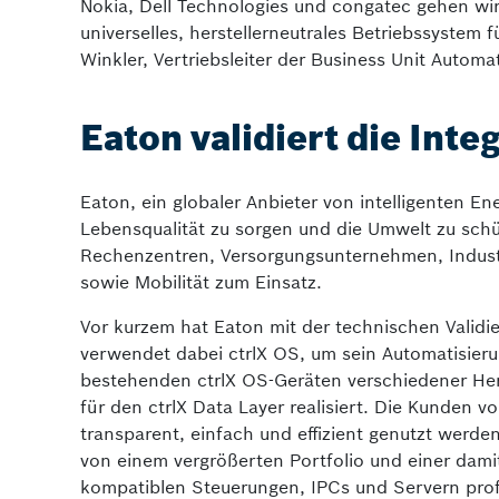
Nokia, Dell Technologies und congatec gehen wir 
universelles, herstellerneutrales Betriebssystem f
Winkler, Vertriebsleiter der Business Unit Automa
Eaton validiert die Inte
Eaton, ein globaler Anbieter von intelligenten 
Lebensqualität zu sorgen und die Umwelt zu sc
Rechenzentren, Versorgungsunternehmen, Indust
sowie Mobilität zum Einsatz.
Vor kurzem hat Eaton mit der technischen Validi
verwendet dabei ctrlX OS, um sein Automatisierun
bestehenden ctrlX OS-Geräten verschiedener Her
für den ctrlX Data Layer realisiert. Die Kunden 
transparent, einfach und effizient genutzt werd
von einem vergrößerten Portfolio und einer dami
kompatiblen Steuerungen, IPCs und Servern profi