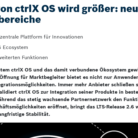
on ctrlX OS wird größer: ne
bereiche
ntrale Plattform für Innovationen
OS Ecosystem
weiterten Funktionen
stem ctrlX OS und das damit verbundene Ökosystem gew
ffnung für Marktbe­gleiter bietet es nicht nur Anwende
grationsmöglichkeiten. Immer mehr Anbieter schließen s
alidiert ctrlX OS zur Integration seiner Produkte in bes
ährend das stetig wachsende Partnernetzwerk den Funkt
äftsmöglichkeiten eröffnet, bringt das LTS-Release 2.6 
gfristige Stabilität.