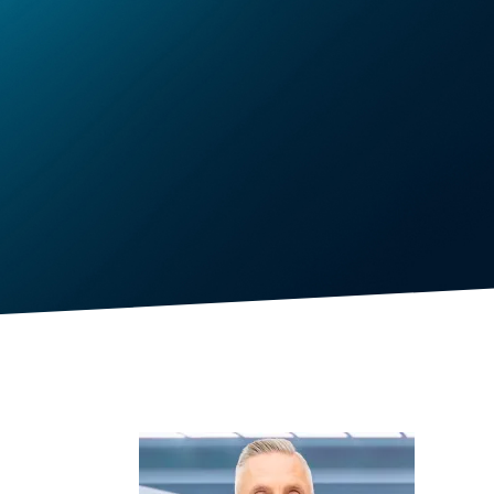
ctrlX IPC
Industrie-PC