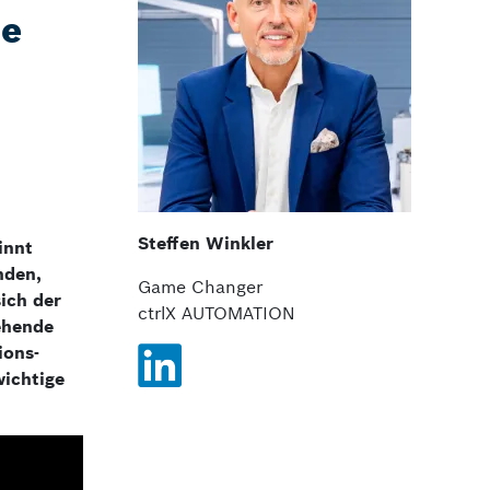
ue
Steffen Winkler
innt
nden,
Game Changer
ich der
ctrlX AUTOMATION
tehende
ions­
wichtige