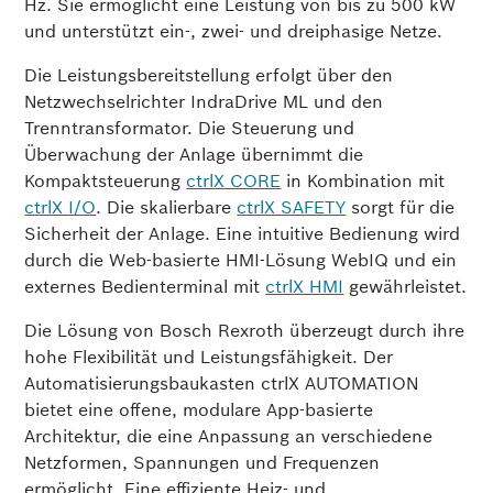
Hz. Sie ermöglicht eine Leistung von bis zu 500 kW
und unterstützt ein-, zwei- und dreiphasige Netze.
Die Leistungsbereitstellung erfolgt über den
Netzwechselrichter IndraDrive ML und den
Trenntransformator. Die Steuerung und
Überwachung der Anlage übernimmt die
Kompaktsteuerung
ctrlX CORE
in Kombination mit
ctrlX I/O
. Die skalierbare
ctrlX SAFETY
sorgt für die
Sicherheit der Anlage. Eine intuitive Bedienung wird
durch die Web-basierte HMI-Lösung WebIQ und ein
externes Bedienterminal mit
ctrlX HMI
gewährleistet.
Die Lösung von Bosch Rexroth überzeugt durch ihre
hohe Flexibilität und Leistungsfähigkeit. Der
Automatisierungsbaukasten ctrlX AUTOMATION
bietet eine offene, modulare App-basierte
Architektur, die eine Anpassung an verschiedene
Netzformen, Spannungen und Frequenzen
ermöglicht. Eine effiziente Heiz- und